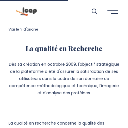
Aller à l’entête de page
Aller au menu principale
Aller au contenu principal
Aller à la recherche
Passer aux cookies
Aller au pied de page
Voir le fil d'ariane
La qualité en Recherche
Dès sa création en octrobre 2009, l'objectif stratégique
de la plateforme a été d'assurer la satisfaction de ses
utilisateurs dans le cadre de son domaine de
compétence méthodologique et technique, l'imagerie
et d'analyse des protéines.
La qualité en recherche concerne la qualité des