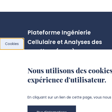
Plateforme Ingénierie
Cellulaire et Analyses des
Cookies
Protéines (ICAP)
Centre Universitaire de Recherche en
Nous utilisons des cookies
Santé (CURS)
expérience d'utilisateur.
CHU Sud
Avenue Laënnec
80054 Amiens cedex 1
En cliquant sur un lien de cette page, vous nou
paulo.marcelo@u-picardie.fr