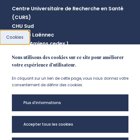
Centre Universitaire de Recherche en Santé
(CURS)
CHU Sud
Avenue Laënnec
Cookies
80054 Amiens cedex 1
Nous utilisons des cookies sur ce site pour améliorer
paulo.marcelo@u-picardie.fr
votre expérience d'utilisateur.
NOUS CONTACTER
En cliquant sur un lien de cette page, vous nous donnez votre
consentement de définir des cookies.
Plus d'informations
Accepter tous les cookies